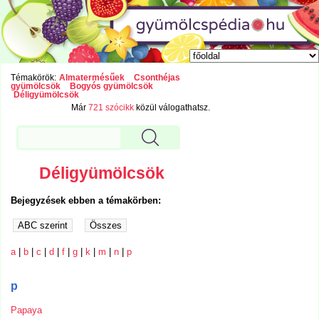
Témakörök:
Almatermésűek
Csonthéjas
gyümölcsök
Bogyós gyümölcsök
Déligyümölcsök
Már
721 szócikk
közül válogathatsz.
Déligyümölcsök
Bejegyzések ebben a témakörben:
a
|
b
|
c
|
d
|
f
|
g
|
k
|
m
|
n
|
p
p
Papaya