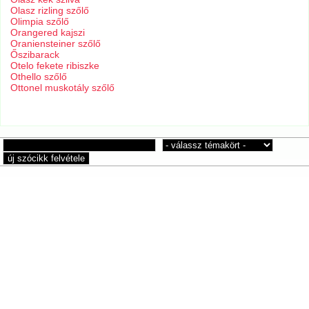
Olasz rizling szőlő
Olimpia szőlő
Orangered kajszi
Oraniensteiner szőlő
Őszibarack
Otelo fekete ribiszke
Othello szőlő
Ottonel muskotály szőlő