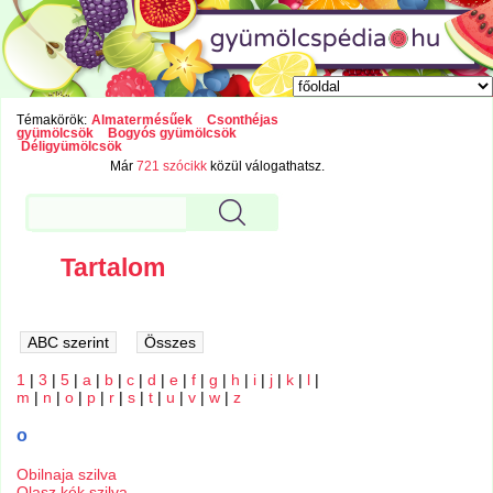
Témakörök:
Almatermésűek
Csonthéjas
gyümölcsök
Bogyós gyümölcsök
Déligyümölcsök
Már
721 szócikk
közül válogathatsz.
Tartalom
1
|
3
|
5
|
a
|
b
|
c
|
d
|
e
|
f
|
g
|
h
|
i
|
j
|
k
|
l
|
m
|
n
|
o
|
p
|
r
|
s
|
t
|
u
|
v
|
w
|
z
o
Obilnaja szilva
Olasz kék szilva