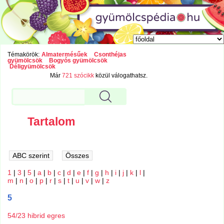
Témakörök:
Almatermésűek
Csonthéjas
gyümölcsök
Bogyós gyümölcsök
Déligyümölcsök
Már
721 szócikk
közül válogathatsz.
Tartalom
1
|
3
|
5
|
a
|
b
|
c
|
d
|
e
|
f
|
g
|
h
|
i
|
j
|
k
|
l
|
m
|
n
|
o
|
p
|
r
|
s
|
t
|
u
|
v
|
w
|
z
5
54/23 hibrid egres