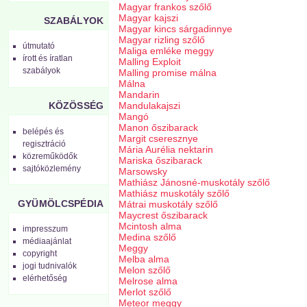
Magyar frankos szőlő
Magyar kajszi
SZABÁLYOK
Magyar kincs sárgadinnye
Magyar rizling szőlő
útmutató
Maliga emléke meggy
írott és íratlan
Malling Exploit
szabályok
Malling promise málna
Málna
Mandarin
Mandulakajszi
KÖZÖSSÉG
Mangó
Manon őszibarack
belépés és
Margit cseresznye
regisztráció
Mária Aurélia nektarin
közreműködők
Mariska őszibarack
sajtóközlemény
Marsowsky
Mathiász Jánosné-muskotály szőlő
Mathiász muskotály szőlő
GYÜMÖLCSPÉDIA
Mátrai muskotály szőlő
Maycrest őszibarack
Mcintosh alma
impresszum
Medina szőlő
médiaajánlat
Meggy
copyright
Melba alma
jogi tudnivalók
Melon szőlő
elérhetőség
Melrose alma
Merlot szőlő
Meteor meggy