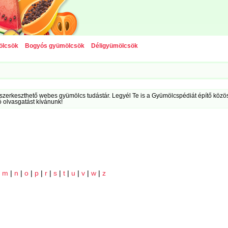
ölcsök
Bogyós gyümölcsök
Déligyümölcsök
szerkeszthető webes gyümölcs tudástár. Legyél Te is a Gyümölcspédiát építő közöss
ó olvasgatást kívánunk!
|
m
|
n
|
o
|
p
|
r
|
s
|
t
|
u
|
v
|
w
|
z