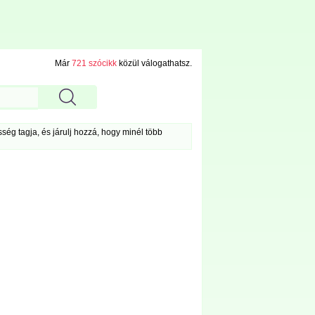
Már
721 szócikk
közül válogathatsz.
ég tagja, és járulj hozzá, hogy minél több