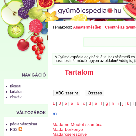
Témakörök:
Almatermésűek
Csonthéjas gyüm
A Gyümölcspédia egy bárki által hozzáférhető és 
hasznos információ legyen az oldalon! Addig is, j
Tartalom
NAVIGÁCIÓ
főoldal
tartalom
címkék
1
|
3
|
5
|
a
|
b
|
c
|
d
|
e
|
f
|
g
|
h
|
i
|
j
|
k
|
l
VÁLTOZÁSOK
m
Madame Moutot szamóca
pédia változásai
Madárberkenye
RSS
Madárcseresznye