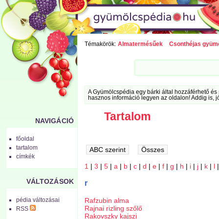
Témakörök:
Almatermésűek
Csonthéjas gyüm
A Gyümölcspédia egy bárki által hozzáférhető és 
hasznos információ legyen az oldalon! Addig is, j
Tartalom
NAVIGÁCIÓ
főoldal
tartalom
címkék
1
|
3
|
5
|
a
|
b
|
c
|
d
|
e
|
f
|
g
|
h
|
i
|
j
|
k
|
l
VÁLTOZÁSOK
r
Rafzubin alma
pédia változásai
Rajnai rizling szőlő
RSS
Rakovszky kajszi