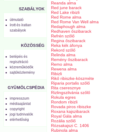
Reanda alma
Red june barack
SZABÁLYOK
Red Lake ribizli
Red Rome alma
útmutató
Red Rome Van Well alma
írott és íratlan
Redaphough alma
szabályok
Redhaven őszibarack
Refrén szőlő
Regina őszibarack
Reka kék áfonya
KÖZÖSSÉG
Rekord szőlő
Relinda alma
belépés és
Remény őszibarack
regisztráció
Remo alma
közreműködők
Rewena alma
sajtóközlemény
Ribizli
Rikő ribiszke-köszméte
Riparia portalis szőlő
GYÜMÖLCSPÉDIA
Rita cseresznye
Rizlingszilvánia szőlő
Rokula egres
impresszum
Rondom ribizli
médiaajánlat
Rovada piros ribiszke
copyright
Roxana kajszibarack
jogi tudnivalók
Royal Gála alma
elérhetőség
Rozália szőlő
Rózsakajszi C. 1406
Rubinola alma