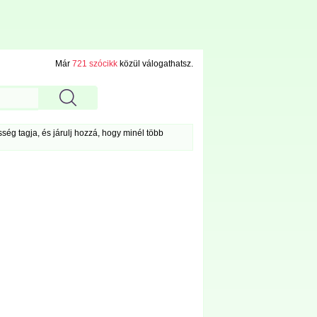
Már
721 szócikk
közül válogathatsz.
ég tagja, és járulj hozzá, hogy minél több