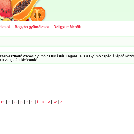
ölcsök
Bogyós gyümölcsök
Déligyümölcsök
szerkeszthető webes gyümölcs tudástár. Legyél Te is a Gyümölcspédiát építő közöss
ó olvasgatást kívánunk!
|
m
|
n
|
o
|
p
|
r
|
s
|
t
|
u
|
v
|
w
|
z