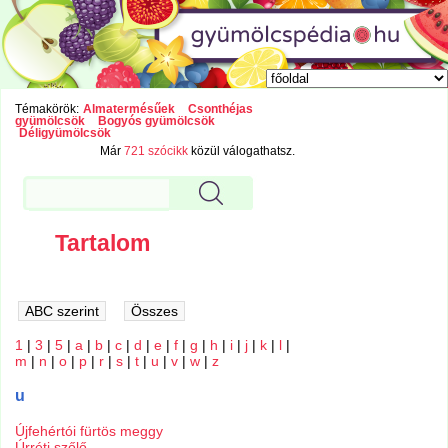
Témakörök:
Almatermésűek
Csonthéjas
gyümölcsök
Bogyós gyümölcsök
Déligyümölcsök
Már
721 szócikk
közül válogathatsz.
Tartalom
1
|
3
|
5
|
a
|
b
|
c
|
d
|
e
|
f
|
g
|
h
|
i
|
j
|
k
|
l
|
m
|
n
|
o
|
p
|
r
|
s
|
t
|
u
|
v
|
w
|
z
u
Újfehértói fürtös meggy
Úrréti szőlő