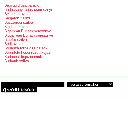
Babygold őszibarack
Badacsonyi óriás cseresznye
Bellamira szilva
Bergeron kajszi
Besztercei szilva
Big Red kajszi
Bigarreau Burlat cseresznye
Biggarreau Burlat cseresznye
Bluefre szilva
Bódi szilva
Bonanza törpe őszibarack
Borsi-féle kései rózsa kajszi
Budapest kajszibarack
Burbank szilva