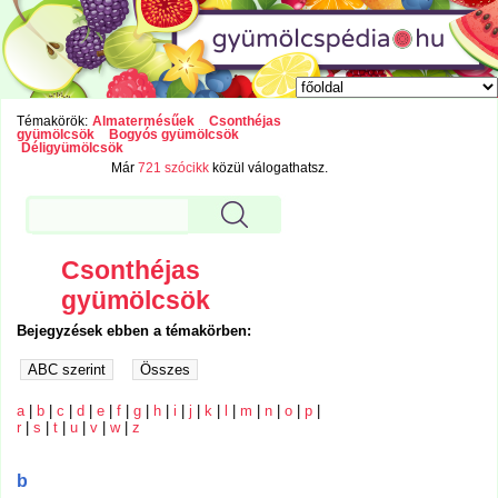
Témakörök:
Almatermésűek
Csonthéjas
gyümölcsök
Bogyós gyümölcsök
Déligyümölcsök
Már
721 szócikk
közül válogathatsz.
Csonthéjas
gyümölcsök
Bejegyzések ebben a témakörben:
a
|
b
|
c
|
d
|
e
|
f
|
g
|
h
|
i
|
j
|
k
|
l
|
m
|
n
|
o
|
p
|
r
|
s
|
t
|
u
|
v
|
w
|
z
b