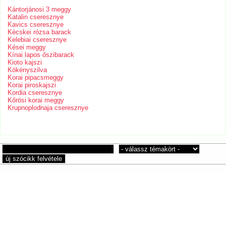
Kántorjánosi 3 meggy
Katalin cseresznye
Kavics cseresznye
Kécskei rózsa barack
Kelebiai cseresznye
Kései meggy
Kínai lapos őszibarack
Kioto kajszi
Kökényszilva
Korai pipacsmeggy
Korai piroskajszi
Kordia cseresznye
Kőrösi korai meggy
Krupnoplodnaja cseresznye