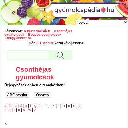
Témakörök:
Almatermésűek
Csonthéjas
gyümölcsök
Bogyós gyümölcsök
Déligyümölcsök
Már
721 szócikk
közül válogathatsz.
Csonthéjas
gyümölcsök
Bejegyzések ebben a témakörben:
a
|
b
|
c
|
d
|
e
|
f
|
g
|
h
|
i
|
j
|
k
|
l
|
m
|
n
|
o
|
p
|
r
|
s
|
t
|
u
|
v
|
w
|
z
k